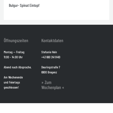
Bulgur- Spinat Eintopf
Öffnungszeiten
Kontaktdaten
Montag — Freitag
Stefanie Hein
11:00 – 14:00 Uhr
+43 660 241 8410
Abend nach Absprache.
Deuringstraße 7
6900 Bregenz
Am Wochenende
» Zum
und Feiertags
Wochenplan «
geschlossen!