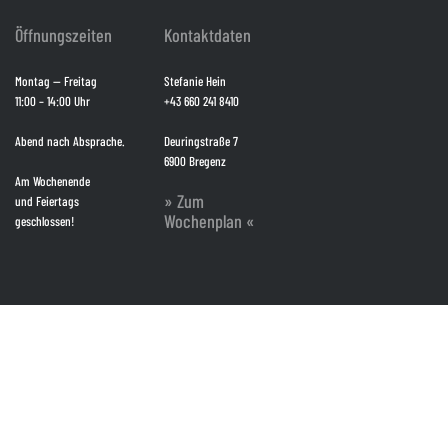
Öffnungszeiten
Kontaktdaten
Montag — Freitag
Stefanie Hein
11:00 – 14:00 Uhr
+43 660 241 8410
Abend nach Absprache.
Deuringstraße 7
6900 Bregenz
Am Wochenende
» Zum
und Feiertags
Wochenplan «
geschlossen!
© 2022 POTPOURRI — BISTRO & TAKE AWAY — BREGENZ — VORALRBERG —
Fotos Food:
Marc
Baldauf,
Anna Malfer
& Nina Malfer —
Impressum / Datenschutzerklärung